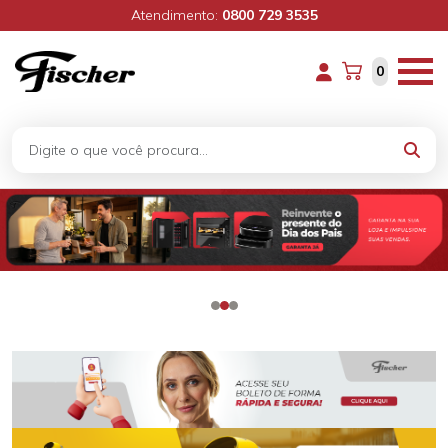
Atendimento:
0800 729 3535
0