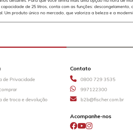
rios detalhes. Para que você tenha mais uma opção na hora de mon
om capacidade de 25 litros, conta com as funções: descongelamento, 
gital. Um produto único no mercado, que valoriza a beleza e a moder
a
Contato
ca de Privacidade
0800 729 3535
comprar
997122300
ca de troca e devolução
b2b@fischer.com.br
Acompanhe-nos