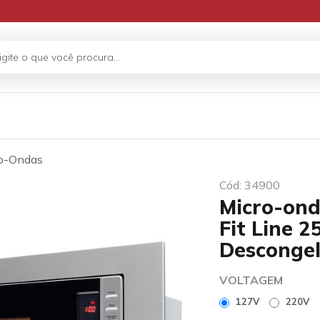
o-Ondas
Cód: 34900
Micro-ond
Fit Line 2
Desconge
VOLTAGEM
127V
220V