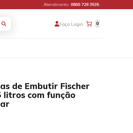
Atendimento:
0800 729 3535
0
Faça Login
as de Embutir Fischer
5 litros com função
lar