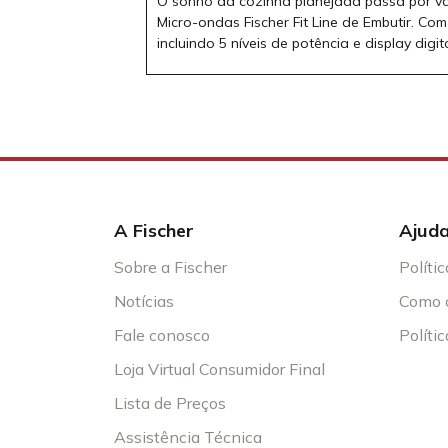
O sonho da cozinha planejada passa por vá
Micro-ondas Fischer Fit Line de Embutir. C
incluindo 5 níveis de potência e display di
A Fischer
Ajud
Sobre a Fischer
Políti
Notícias
Como 
Fale conosco
Políti
Loja Virtual Consumidor Final
Lista de Preços
Assistência Técnica